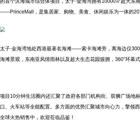
的首个滨海城市综合体项目，太子·金海湾拥有10000㎡超大东
——PrinceMall，是集居家、购物、美食、休闲娱乐为一体的
太子·金海湾地处西港最著名海滩——索卡海滩旁，离海边仅300
海滩景观，东南亚风情雨林以及超大生态花园簇拥，360°环幕
项目10分钟生活圈内还汇聚了政府各部门机构街、双狮广场地
口、火车站等全能配置。多方面的优势汇聚城市向心力，擎领西港
全球火热销售中，欢迎莅临品鉴！