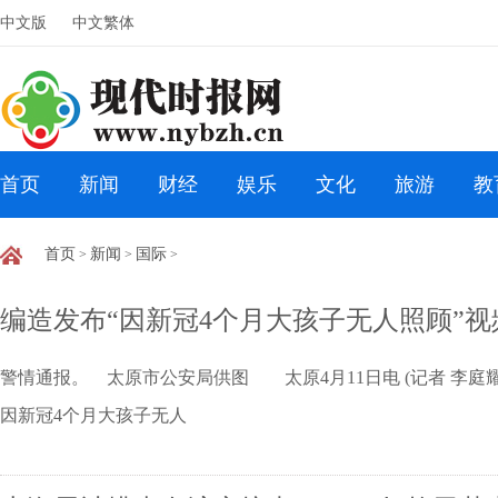
中文版
中文繁体
首页
新闻
财经
娱乐
文化
旅游
教
首页
新闻
国际
>
>
>
编造发布“因新冠4个月大孩子无人照顾”视
警情通报。 太原市公安局供图 太原4月11日电 (记者 李庭
因新冠4个月大孩子无人