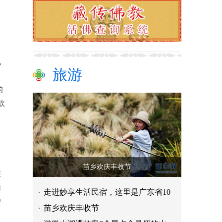
电
旅游
的
款
苗乡欢庆丰收节
踩
加
走进妙享生活民宿，这里是广东省10
驶
苗乡欢庆丰收节