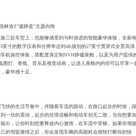
混林肯Z“谧静蓝”主题内饰
家族三款车型上，也能够感受到与时俱进的智能豪华体验，全新
.3英寸的数字仪表和分辨率达到4K级别的27英寸贯穿式全景高清
的车机操控体验，搭配度身定制NVH静谧座舱，以及为用户提供
氛围灯、香氛、音乐及视觉动画，让进入座舱内的你可以尽享一
验，豪华感十足。
到飞快的生活节奏中，伴随着车流的躁动，在路口起步的时候，
不到一丝的震动，起步的丝滑流畅和电动车别无二致，当你想要
力输出，让你时刻想要释放内心激情，在车流中穿梭。如果你驾
自己的驾驭激情之后，你会发现车辆的高能耗会很快打断你的快