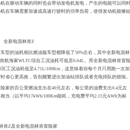
动机在驱动车辆的同时也会带动发电机发电，产生的电能可以同
动机在车辆需要加速或高速行驶时的功率负荷，使得发动机能够
全新电混林肯
Z
车型的油耗相比燃油版车型都降低了50%左右，其中全新电混林
林肯航海家WLTC综合工况油耗可低至6.64L。而全新电混林肯冒
市区工况油耗低至4.71L/100Km，这意味着你每个月只用跑一次
省时省心更高效，告别频繁进出加油站排队或者充电排队的烦恼
险家的百公里燃油支出在40元左右，每公里的油费支出0.4元左
以平均17kWh/100Km能耗，充电费平均2.15元/kWh为标
林肯Z及全新电混林肯冒险家