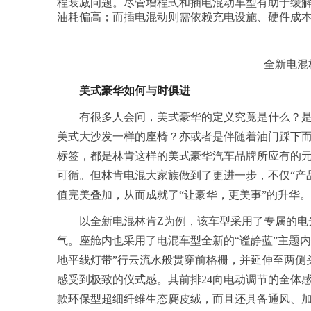
程衰减问题。尽管增程式和插电混动车型有助于缓解
油耗偏高；而插电混动则需依赖充电设施、硬件成
全新电混
美式豪华如何与时俱进
有很多人会问，美式豪华的定义究竟是什么？
美式大沙发一样的座椅？亦或者是伴随着油门踩下
标签，都是林肯这样的美式豪华汽车品牌所应有的
可循。但林肯电混大家族做到了更进一步，不仅“产
值完美叠加，从而成就了“让豪华，更美事”的升华。
以全新电混林肯Z为例，该车型采用了专属的电
气。座舱内也采用了电混车型全新的“谧静蓝”主题
地平线灯带”行云流水般贯穿前格栅，并延伸至两侧
感受到极致的仪式感。其前排24向电动调节的全体感舒
款环保型超细纤维生态麂皮绒，而且还具备通风、加