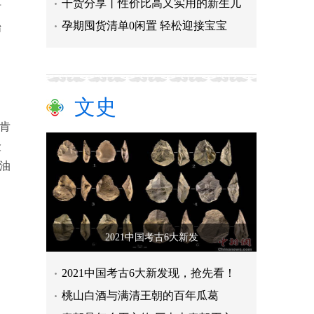
干货分享丨性价比高又实用的新生儿
时
孕期囤货清单0闲置 轻松迎接宝宝
始
文史
肯
险
加油
。
2021中国考古6大新发
2021中国考古6大新发现，抢先看！
桃山白酒与满清王朝的百年瓜葛