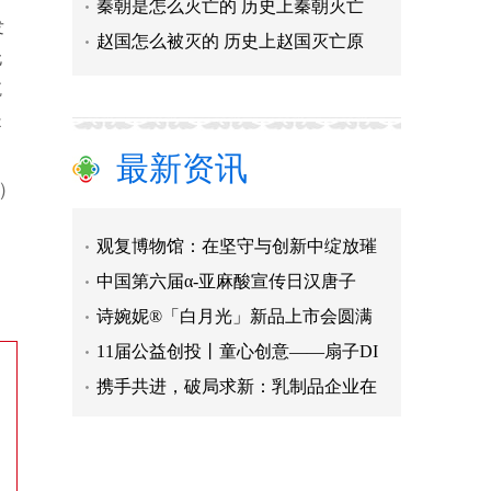
秦朝是怎么灭亡的 历史上秦朝灭亡
携手共进，破局求新：乳制品企业在
发
赵国怎么被灭的 历史上赵国灭亡原
极氪7月交付15,655台 同比增长30%
无
航
寄呗速哒！探索上升通道中寻求突破
是
天风证券主承红旗渠私募债发行成功
驾控更进阶 长安马自达MAZDA EZ-
最新资讯
n）
重磅!重磅!全球最强节点
【TODNFT】
观复博物馆：在坚守与创新中绽放璀
中国第六届α-亚麻酸宣传日汉唐子
诗婉妮®「白月光」新品上市会圆满
11届公益创投丨童心创意——扇子DI
携手共进，破局求新：乳制品企业在
极氪7月交付15,655台 同比增长30%
寄呗速哒！探索上升通道中寻求突破
天风证券主承红旗渠私募债发行成功