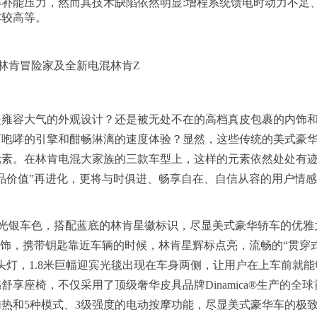
补能压力，然而其技术缺陷依然明显:增程系统馈电时动力不足
本较高等。
林肯冒险家及全新电混林肯Z
是雍容大气的外观设计？还是被无处不在的高档真皮包裹的内饰
而咆哮的引擎和酣畅淋漓的速度体验？显然，这些传统的美式豪
元素。在林肯电混大家族的三款车型上，这样的元素依然处处有
品价值”再进化，更将与时俱进、畅享自在、自信从容的用户情
光银车色，搭配蓝底的林肯星徽标识，尽显美式豪华轿车的优雅
内饰，携带钥匙靠近车辆的时候，林肯星辉标点亮，流畅的“贯穿
头灯，1.8米巨幅迎宾光毯出现在车身两侧，让用户在上车前就能
享座椅，不仅采用了顶级奢华皮具品牌Dinamica®生产的全球
热和5种模式、3级强度的电动按摩功能，尽显美式豪华车的极