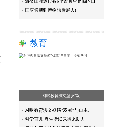
游微山湖遭拉客6个景点全是假的山
国庆假期到博物馆看展去!
出
教育
现
轮
对啦教育洪文壁谈“双
取
对啦教育洪文壁谈“双减”与自主、
，
科学育儿 麻生活纸尿裤来助力