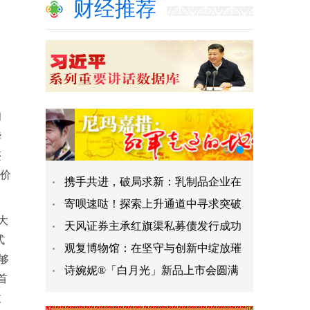
、
财经推荐
和
华
迹
感价
携手共进，破局求新：乳制品企业在
寄呗速哒！探索上升通道中寻求突破
大
天风证券主承红旗渠私募债发行成功
式
观复博物馆：在坚守与创新中绽放璀
够
诗婉妮®「白月光」新品上市会圆满
首
致