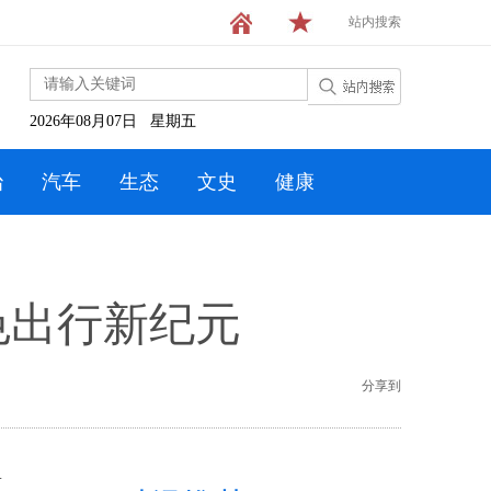
站内搜索
2026年08月07日 星期五
治
汽车
生态
文史
健康
色出行新纪元
分享到
里